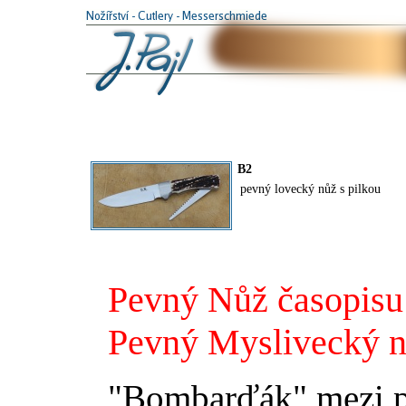
B2
pevný lovecký nůž s pilkou
Pevný Nůž časopisu
Pevný Myslivecký n
"Bombarďák" mezi p