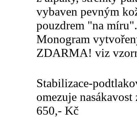
vybaven pevným kož
pouzdrem "na míru"
Monogram vytvořený 
ZDARMA! viz vzor
Stabilizace-podtlako
omezuje nasákavost z
650,- Kč