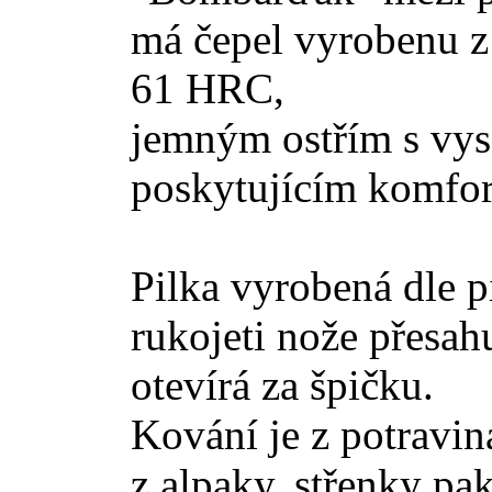
má čepel vyrobenu z 
61 HRC, 
jemným ostřím s vyso
poskytujícím komfort
Pilka vyrobená dle p
rukojeti nože přesah
otevírá za špičku.
Kování je z potraviná
z alpaky, střenky pak