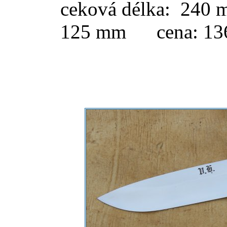
ceková 
délka:  240 mm
125 mm      cena: 13