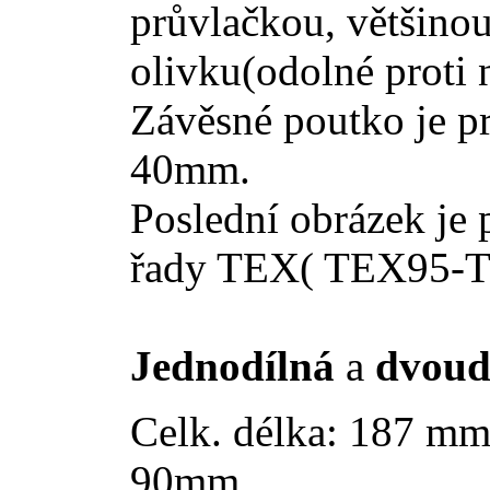
průvlačkou, většinou
olivku(odolné proti 
Závěsné poutko je pr
40mm.
Poslední obrázek je
řady TEX( TEX95-
Jednodílná
a
dvoud
Celk. délka: 187 mm
90mm