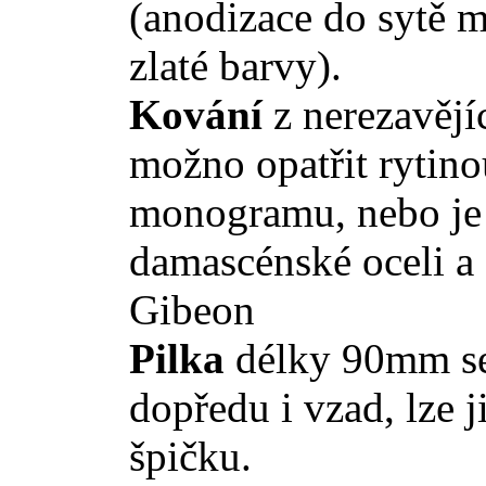
(anodizace do sytě m
zlaté barvy).
Kování
z nerezavějíc
možno opatřit rytino
monogramu, nebo j
damascénské oceli a 
Gibeon
Pilka
délky 90mm se
dopředu i vzad, lze j
špičku.