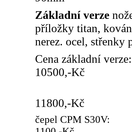
Základní verze
nože
příložky titan, kován
nerez. ocel, střenky 
Cena základní verze:
10500,-Kč
dvoudíln
11800,
čepel CPM S
1100,-Kč