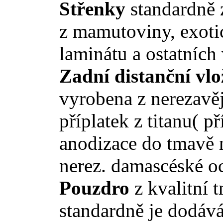
Střenky
standardně 
z mamutoviny,
exoti
laminátu a ostatních
Zadní distanční vl
vyrobena z nerezavěj
příplatek z titanu( p
anodizace do tmavě m
nerez. damascéské oc
Pouzdro
z kvalitní 
standardně je dodáv