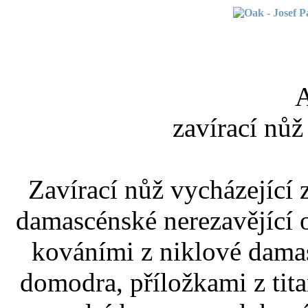
A
zavírací nůž
Zavírací nůž vycházející 
damascénské nerezavějící o
kováními z niklové dama
domodra, příložkami z ti