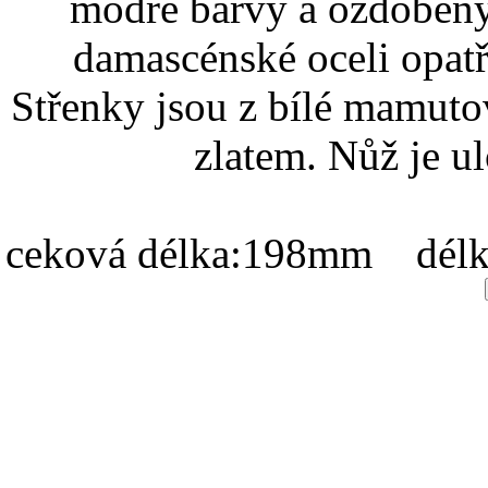
modré barvy a ozdobený
damascénské oceli opat
Střenky jsou z bílé mamuto
zlatem. Nůž je u
ceková délka:198mm délk