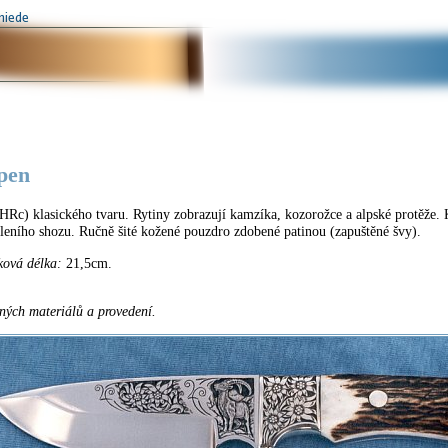
pen
Rc) klasického tvaru. Rytiny zobrazují kamzíka, kozorožce a alpské protěže. 
jeleního shozu. Ručně šité kožené pouzdro zdobené patinou (zapuštěné švy).
ková délka:
21,5cm.
ných materiálů a provedení.