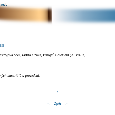
nn
trojová ocel, záštita alpaka, rukojeť Goldfield (Austrálie).
ných materiálů a provedení.
<-
Zpět
->