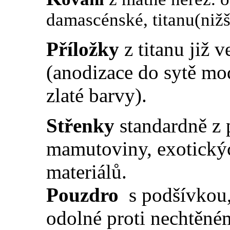
damascénské, titanu(nižš
Příložky
z titanu
již v
(anodizace do sytě mo
zlaté barvy).
Střenky
standardně z 
mamutoviny, exotický
materiálů.
Pouzdro
s podšívkou,
odolné proti nechtěné