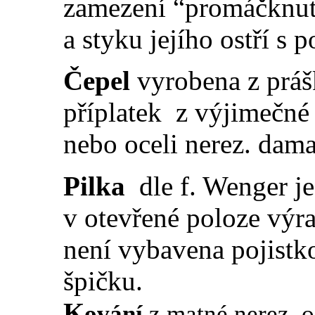
zamezení “promáčknutí
a styku jejího ostří s
Čepel
vyrobena z prá
příplatek z výjimečn
nebo oceli nerez. dam
Pilka
dle f. Wenger j
v otevřené poloze výra
není vybavena pojistk
špičku.
K
ování
z matné nerez. oc