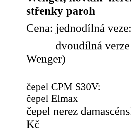
střenky paroh
Cena: jednodílná vez
dvoudílná verze 11
Wenger)
čepel CPM S30V: 
čepel Elmax př
čepel nerez damascén
Kč