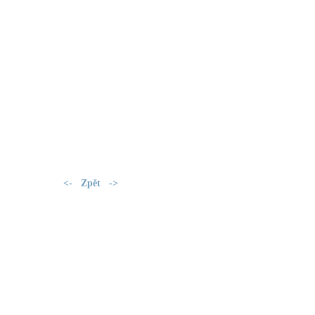
<-
Zpět
->