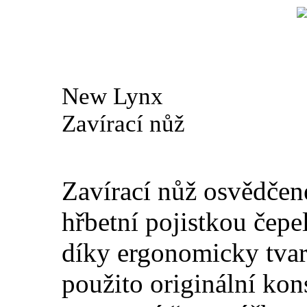
New Lynx
Zavírací nůž
Zavírací nůž osvědčen
hřbetní pojistkou čep
díky ergonomicky tva
použito originální kon